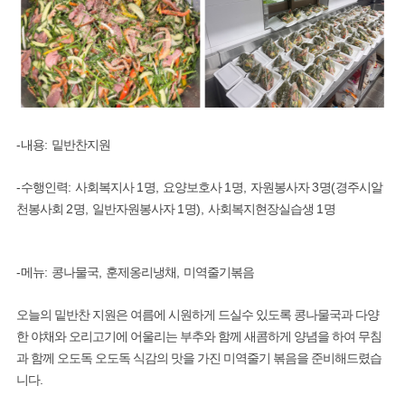
-
:
내용
밑반찬지원
-
:
1
,
1
,
3
(
수행인력
사회복지사
명
요양보호사
명
자원봉사자
명
경주시알
2
,
1
),
1
천봉사회
명
일반자원봉사자
명
사회복지현장실습생
명
-
:
,
,
메뉴
콩나물국
훈제옹리냉채
미역줄기볶음
오늘의 밑반찬 지원은 여름에 시원하게 드실수 있도록 콩나물국과 다양
한 야채와 오리고기에 어울리는 부추와 함께 새콤하게 양념을 하여 무침
과 함께 오도독 오도독 식감의 맛을 가진 미역줄기 볶음을 준비해드렸습
.
니다