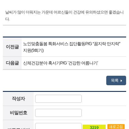
날씨가 많이 더워지는 가운데 어르신들이 건강에 유의하셨으면 좋겠습니
.
다
노인맞춤돌봄 특화서비스 집단활동P/G “꼼지락 만지락”
이전글
지원(9회기)
다음글
신체건강분야 혹서기P/G '건강한 여름나기'
목록
작성자
비밀번호