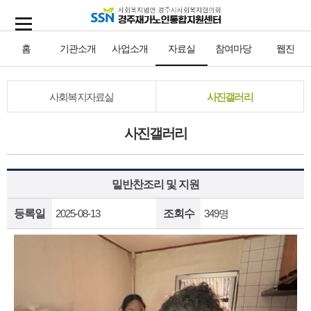
홈
기관소개
사업소개
자료실
참여마당
웹진
사회복지자료실
사진갤러리
사진갤러리
밑반찬조리 및 지원
등록일
2025-08-13
조회수
349명